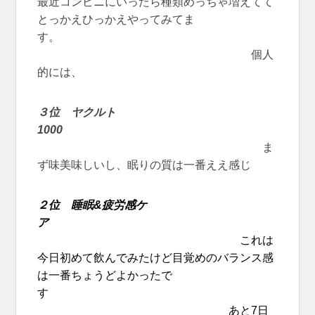
最近コンビニにいったら種類めっちゃ増えてて
とっかえひっかえやってみてま
す。
個人
的には、
３位 ヤクルト
1000
ま
ず味美味しいし、眠りの質は一番ええ感じ
２位 睡眠&疲労感ケ
ア
これは
今日初めて飲んでみたけど目覚めのバランス感
は一番ちょうどよかったで
す
あと7日