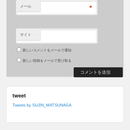
メール
*
サイト
新しいコメントをメールで通知
新しい投稿をメールで受け取る
tweet
Tweets by SUJIN_MATSUNAGA