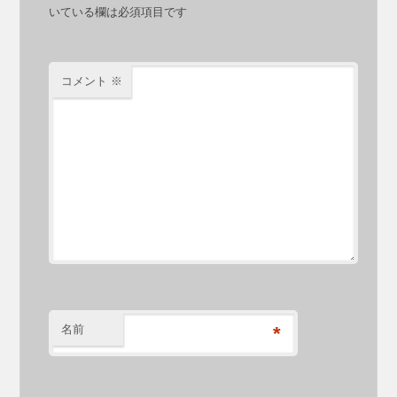
いている欄は必須項目です
コメント
※
名前
*