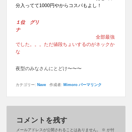
分入ってて1000円やからコスパもよし！
１位 グリ
ナ
全部最強
でした。。。ただ値段ちょいするのがネックか
な
夜型のみなさんにとどけ〜〜〜
カテゴリー:
Nave
作成者:
Mimoro
パーマリンク
コメントを残す
メールアドレスが公開されることはありません。
※
が付