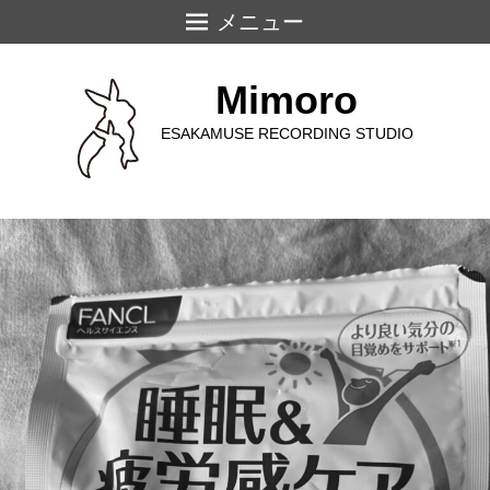
メニュー
Mimoro
ESAKAMUSE RECORDING STUDIO