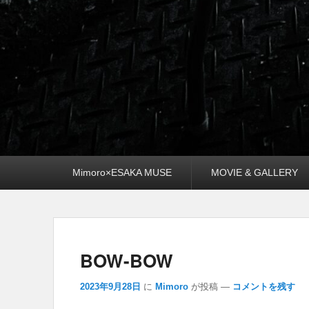
メ
Mimoro×ESAKA MUSE
MOVIE & GALLERY
イ
ン
メ
ニ
ュ
ー
BOW-BOW
2023年9月28日
に
Mimoro
が投稿
—
コメントを残す