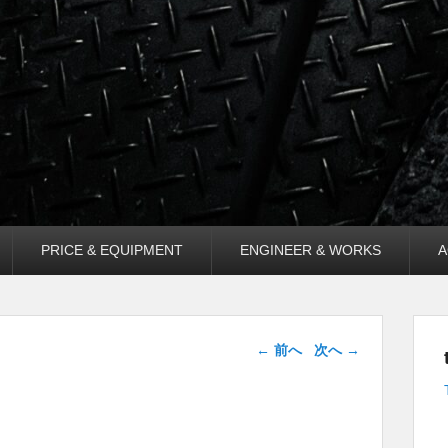
PRICE & EQUIPMENT
ENGINEER & WORKS
A
投稿ナビゲー
←
前へ
次へ
→
ション