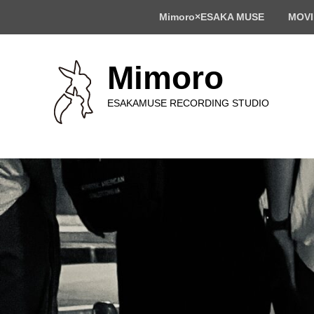
ト
Mimoro×ESAKA MUSE
MOVI
ッ
プ
メ
ニ
Mimoro
ュ
ー
ESAKAMUSE RECORDING STUDIO