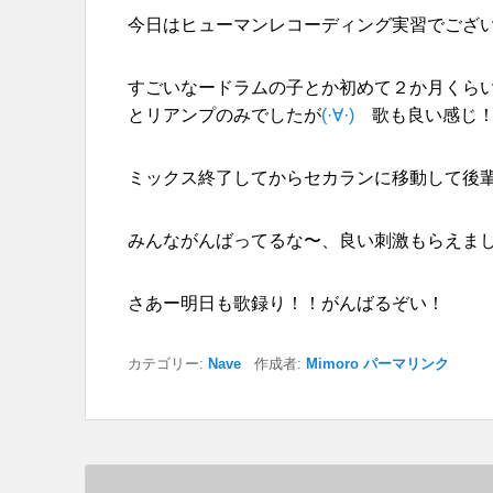
今日はヒューマンレコーディング実習でござ
すごいなードラムの子とか初めて２か月くら
とリアンプのみでしたが
(·∀·)
歌も良い感じ！
ミックス終了してからセカランに移動して後
みんながんばってるな〜、良い刺激もらえま
さあー明日も歌録り！！がんばるぞい！
カテゴリー:
Nave
作成者:
Mimoro
パーマリンク