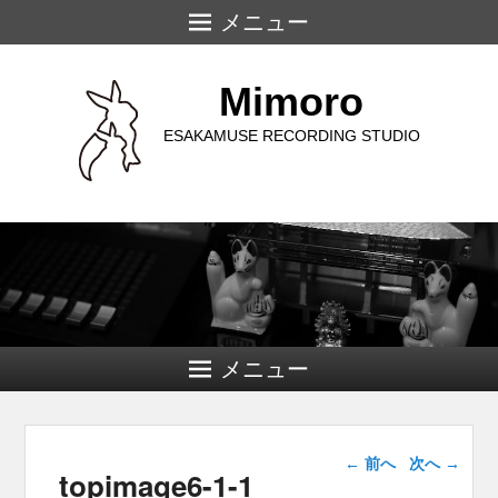
メニュー
Mimoro
ESAKAMUSE RECORDING STUDIO
メニュー
画像ナビゲー
← 前へ
次へ →
topimage6-1-1
ション