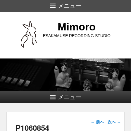
メニュー
Mimoro
ESAKAMUSE RECORDING STUDIO
メニュー
画像ナビゲー
← 前へ
次へ →
P1060854
ション