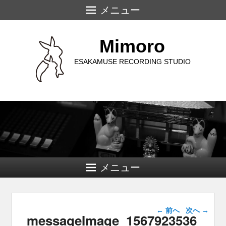
メニュー
Mimoro
ESAKAMUSE RECORDING STUDIO
メニュー
画像ナビゲー
← 前へ
次へ →
messageImage_1567923536
ション