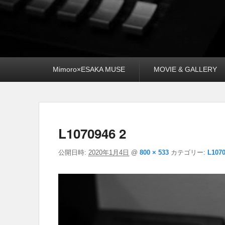
メ
Mimoro×ESAKA MUSE
MOVIE & GALLERY
イ
ン
メ
ニ
ュ
ー
L1070946 2
公開日時:
2020年1月4日
@
800 × 533
カテゴリー:
L1070