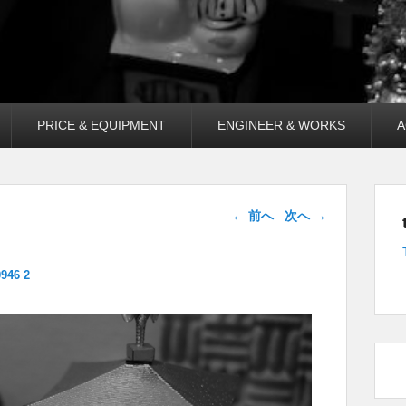
PRICE & EQUIPMENT
ENGINEER & WORKS
A
画像ナビゲー
← 前へ
次へ →
ション
946 2