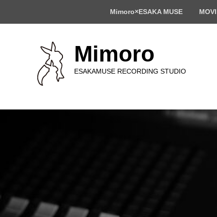
ト
Mimoro×ESAKA MUSE
MOVI
ッ
プ
メ
ニ
Mimoro
ュ
ー
ESAKAMUSE RECORDING STUDIO