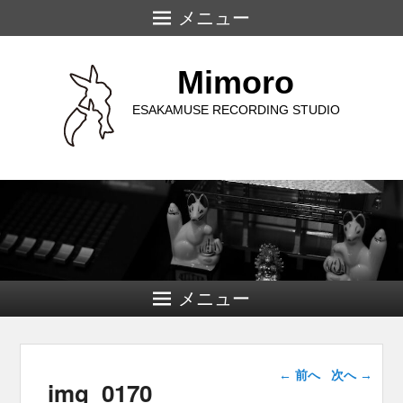
メニュー
Mimoro
ESAKAMUSE RECORDING STUDIO
メニュー
画像ナビゲー
← 前へ
次へ →
img_0170
ション