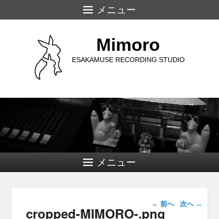
メニュー
Mimoro
ESAKAMUSE RECORDING STUDIO
メニュー
画像ナビゲー
← 前へ
次へ →
cropped-MIMORO-.png
ション