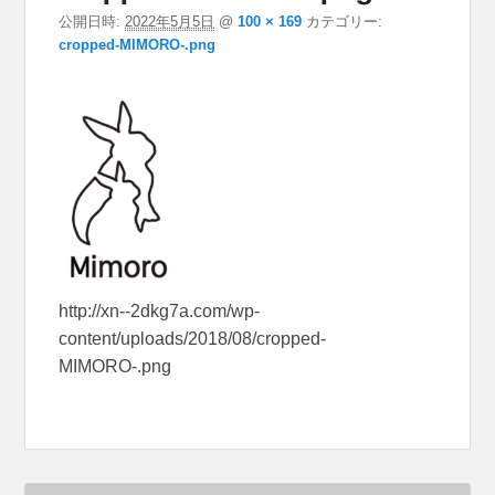
公開日時:
2022年5月5日
@
100 × 169
カテゴリー:
cropped-MIMORO-.png
http://xn--2dkg7a.com/wp-
content/uploads/2018/08/cropped-
MIMORO-.png