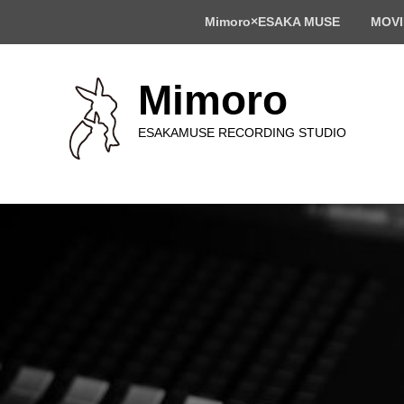
ト
Mimoro×ESAKA MUSE
MOVI
ッ
プ
メ
ニ
Mimoro
ュ
ー
ESAKAMUSE RECORDING STUDIO