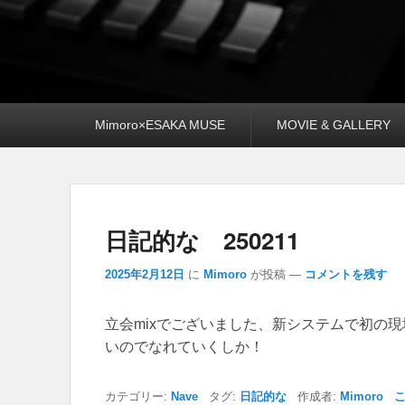
メ
Mimoro×ESAKA MUSE
MOVIE & GALLERY
イ
ン
メ
ニ
ュ
ー
日記的な 250211
2025年2月12日
に
Mimoro
が投稿
—
コメントを残す
立会mixでございました、新システムで初の
いのでなれていくしか！
カテゴリー:
Nave
タグ:
日記的な
作成者:
Mimoro