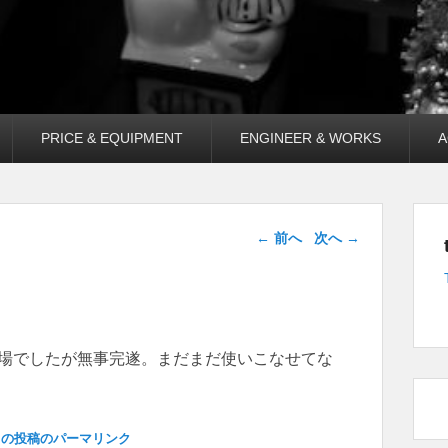
PRICE & EQUIPMENT
ENGINEER & WORKS
A
投稿ナビゲー
←
前へ
次へ
→
ション
現場でしたが無事完遂。まだまだ使いこなせてな
この投稿のパーマリンク